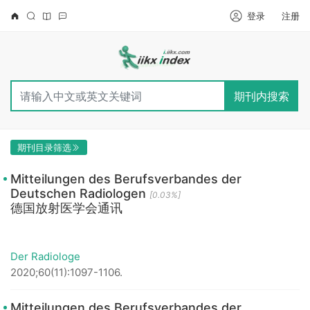
登录
注册
期刊内搜索
期刊目录筛选
Mitteilungen des Berufsverbandes der
Deutschen Radiologen
[0.03%]
德国放射医学会通讯
Der Radiologe
2020;60(11):1097-1106.
Mitteilungen des Berufsverbandes der