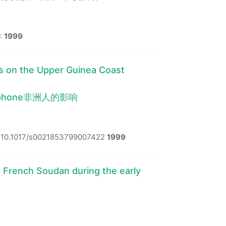
:
1999
ns on the Upper Guinea Coast
hone非洲人的影响
:10.1017/s0021853799007422
1999
e French Soudan during the early