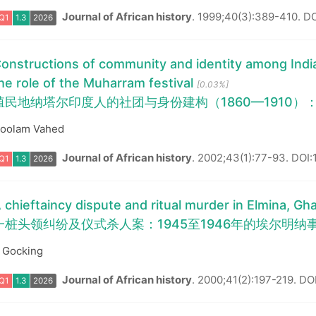
Journal of African history
.
1999;40(3):389-410.
DO
onstructions of community and identity among Indian
he role of the Muharram festival
[0.03%]
殖民地纳塔尔印度人的社团与身份建构（1860—1910）
Q1
1.3
2026
oolam Vahed
Journal of African history
.
2002;43(1):77-93.
DOI:
 chieftaincy dispute and ritual murder in Elmina, Gh
一桩头领纠纷及仪式杀人案：1945至1946年的埃尔明纳
 Gocking
Journal of African history
.
2000;41(2):197-219.
DO
Q1
1.3
2026