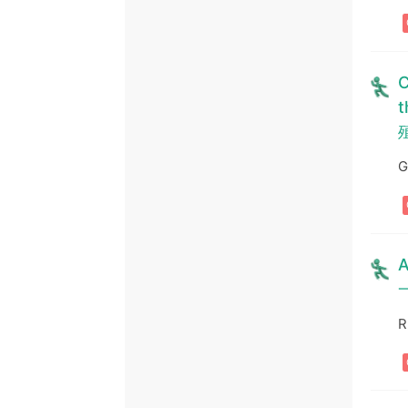
C
t
G
A
R