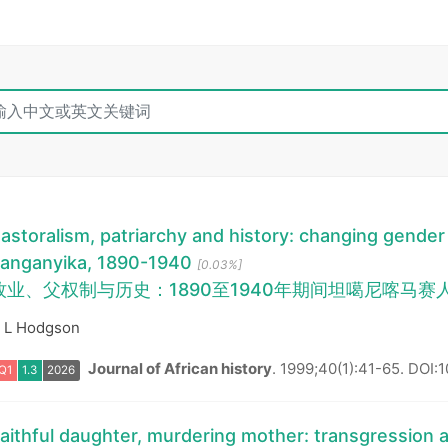
astoralism, patriarchy and history: changing gender
anganyika, 1890-1940
[0.03%]
牧业、父权制与历史：1890至1940年期间坦噶尼喀马
 L Hodgson
Journal of African history
.
1999;40(1):41-65.
DOI:
Q1
1.3
2026
aithful daughter, murdering mother: transgression an