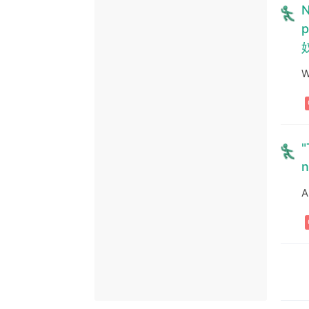
N
p
W
"
n
A