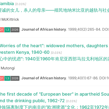
amibia
[0.03%]
虔诚的女儿，杀人的母亲——殖民地纳米比亚的越轨与社
 McKittrick
Journal of African history
.
1999;40(2):265-84.
DOI
Worries of the heart": widowed mothers, daughters a
Q1
1.3
2026
estern Kenya, 1940-60
[0.03%]
"心中的忧虑": 1940至1960年肯尼亚西部马拉戈利地
 Mutongi
Journal of African history
.
1999;40(1):67-86.
DOI:
he first decade of "European beer" in apartheid Sou
Q1
1.3
2026
nd the drinking public, 1962-72
[0.03%]
种族隔离制度下的南非的“欧洲啤酒”文化：1962至197