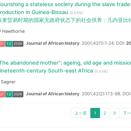
ourishing a stateless society during the slave trade:
roduction in Guinea-Bissau
[0.03%]
奴隶贸易时期的国家无政府状态下的社会供养：几内亚比
 Hawthorne
Q1
1.3
2026
Journal of African history
.
2001;42(1):1-24.
DOI:
2
The abandoned mother": ageing, old age and mission
ineteenth-century South-east Africa
[0.03%]
 Sagner
Journal of African history
.
2001;42(2):173-98.
DOI
Q1
1.3
2026
上一页
1
2
3
下