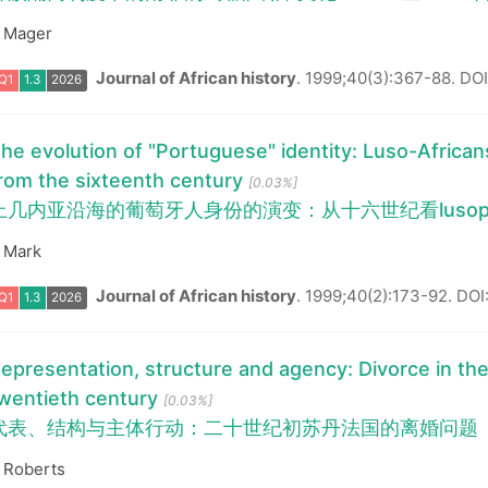
 Mager
Journal of African history
.
1999;40(3):367-88.
DOI
he evolution of "Portuguese" identity: Luso-Africa
rom the sixteenth century
[0.03%]
Q1
1.3
2026
上几内亚沿海的葡萄牙人身份的演变：从十六世纪看lusop
 Mark
Journal of African history
.
1999;40(2):173-92.
DOI
epresentation, structure and agency: Divorce in th
wentieth century
[0.03%]
代表、结构与主体行动：二十世纪初苏丹法国的离婚问题
Q1
1.3
2026
 Roberts